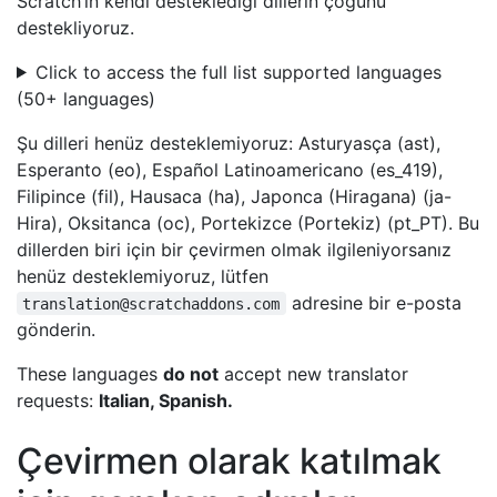
Scratch’in kendi desteklediği dillerin çoğunu
destekliyoruz.
Click to access the full list supported languages
(50+ languages)
Şu dilleri henüz desteklemiyoruz: Asturyasça (ast),
Esperanto (eo), Español Latinoamericano (es_419),
Filipince (fil), Hausaca (ha), Japonca (Hiragana) (ja-
Hira), Oksitanca (oc), Portekizce (Portekiz) (pt_PT). Bu
dillerden biri için bir çevirmen olmak ilgileniyorsanız
henüz desteklemiyoruz, lütfen
adresine bir e-posta
translation@scratchaddons.com
gönderin.
These languages
do not
accept new translator
requests:
Italian, Spanish.
Çevirmen olarak katılmak