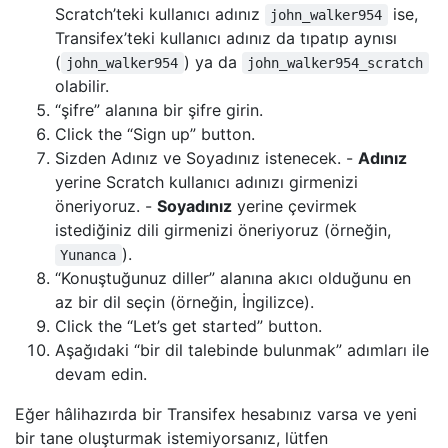
Scratch’teki kullanıcı adınız
ise,
john_walker954
Transifex’teki kullanıcı adınız da tıpatıp aynısı
(
) ya da
john_walker954
john_walker954_scratch
olabilir.
“şifre” alanına bir şifre girin.
Click the “Sign up” button.
Sizden Adınız ve Soyadınız istenecek. -
Adınız
yerine Scratch kullanıcı adınızı girmenizi
öneriyoruz. -
Soyadınız
yerine çevirmek
istediğiniz dili girmenizi öneriyoruz (örneğin,
).
Yunanca
“Konuştuğunuz diller” alanına akıcı olduğunu en
az bir dil seçin (örneğin, İngilizce).
Click the “Let’s get started” button.
Aşağıdaki “bir dil talebinde bulunmak” adımları ile
devam edin.
Eğer hâlihazırda bir Transifex hesabınız varsa ve yeni
bir tane oluşturmak istemiyorsanız, lütfen