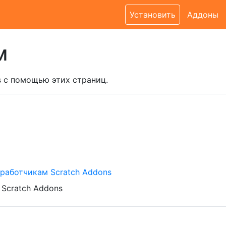
Установить
Аддоны
м
s с помощью этих страниц.
работчикам Scratch Addons
 Scratch Addons