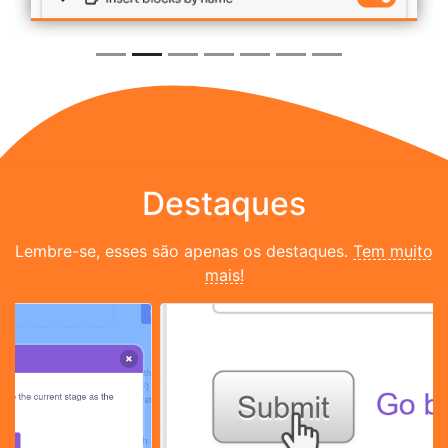
Destaques
Lembre-se, esses são apenas os destaques.
Tem muito
mais!