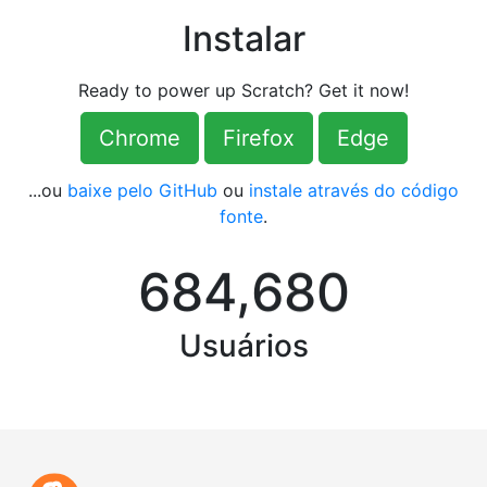
Instalar
Ready to power up Scratch? Get it now!
Chrome
Firefox
Edge
...ou
baixe pelo GitHub
ou
instale através do código
fonte
.
,
6
8
4
6
8
0
Usuários