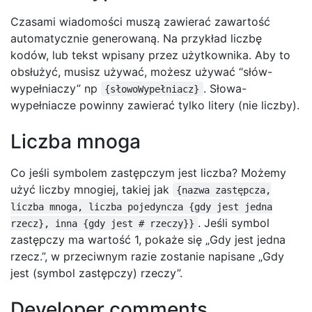
Czasami wiadomości muszą zawierać zawartość
automatycznie generowaną. Na przykład liczbę
kodów, lub tekst wpisany przez użytkownika. Aby to
obsłużyć, musisz używać, możesz używać “słów-
wypełniaczy” np
. Słowa-
{słowoWypełniacz}
wypełniacze powinny zawierać tylko litery (nie liczby).
Liczba mnoga
Co jeśli symbolem zastępczym jest liczba? Możemy
użyć liczby mnogiej, takiej jak
{nazwa zastępcza,
liczba mnoga, liczba pojedyncza {gdy jest jedna
. Jeśli symbol
rzecz}, inna {gdy jest # rzeczy}}
zastępczy ma wartość 1, pokaże się „Gdy jest jedna
rzecz.”, w przeciwnym razie zostanie napisane „Gdy
jest (symbol zastępczy) rzeczy”.
Developer comments