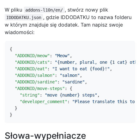
W pliku
, stwórz nowy plik
addons-l10n/en/
, gdzie IDDODATKU to nazwa folderu
IDDODATKU.json
w którym znajduje się dodatek. Tam napisz swoje
wiadomości:
{
"ADDONID/meow"
:
"Meow"
,
"ADDONID/cats"
:
"{number, plural, one {1 cat} othe
"ADDONID/eat"
:
"I want to eat {food}!"
,
"ADDONID/salmon"
:
"salmon"
,
"ADDONID/sardine"
:
"sardine"
,
"ADDONID/move-steps"
:
{
"string"
:
"move {number} steps"
,
"developer_comment"
:
"Please translate this to m
}
}
Słowa-wypełniacze