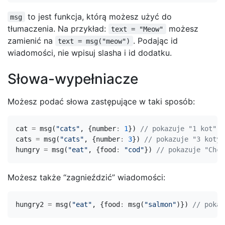
to jest funkcja, którą możesz użyć do
msg
tłumaczenia. Na przykład:
możesz
text = "Meow"
zamienić na
. Podając id
text = msg("meow")
wiadomości, nie wpisuj slasha i id dodatku.
Słowa-wypełniacze
Możesz podać słowa zastępujące w taki sposób:
cat
=
msg
(
"cats"
,
{
number
:
1
})
cats
=
msg
(
"cats"
,
{
number
:
3
})
hungry
=
msg
(
"eat"
,
{
food
:
"cod"
})
Możesz także “zagnieździć” wiadomości:
hungry2
=
msg
(
"eat"
,
{
food
:
msg
(
"salmon"
)})