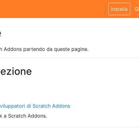
Installa
G
e
tch Addons partendo da queste pagine.
sezione
 sviluppatori di Scratch Addons
k a Scratch Addons.