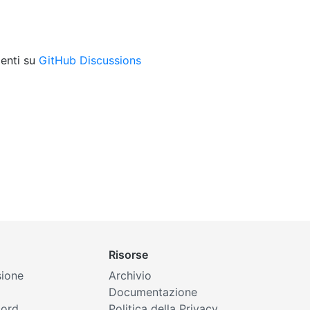
enti su
GitHub Discussions
Risorse
sione
Archivio
Documentazione
cord
Politica della Privacy